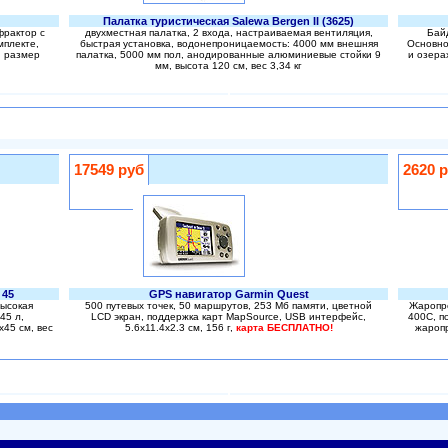
Палатка туристическая Salewa Bergen II (3625)
рактор с
двухместная палатка, 2 входа, настраиваемая вентиляция,
Байд
мплекте,
быстрая установка, водонепроницаемость: 4000 мм внешняя
Основно
, размер
палатка, 5000 мм пол, анодированные алюминиевые стойки 9
и озера
мм, высота 120 см, вес 3,34 кг
17549 руб
2620 
 45
GPS навигатор Garmin Quest
Высокая
500 путевых точек, 50 маршрутов, 253 Мб памяти, цветной
Жаропро
45 л,
LCD экран, поддержка карт MapSource, USB интерфейс,
400С, п
45 см, вес
5.6x11.4x2.3 см, 156 г,
карта БЕСПЛАТНО!
жаропр