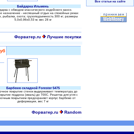
Все статьи на сайте
Байдарка Ильмень
арка с обводом классического индейского каноэ.
е назначение - неспешный отдых на спокойных реках
х, рыбалка, охота; грузоподъемность 300 кг; размеры
5,0х0,96х0,53 м; вес 28 кг
Форватер.ru
Лучшие покупки
руб
Барбекю складной Forester 5475
чное покрытие стенок выдерживает температуру до
окрытие поддона (эмаль) до 700С. Решетка для угля с
очным покрытием предохраняет корпус барбекю от
деформации, вес 7 кг
Форватер.ru
Random