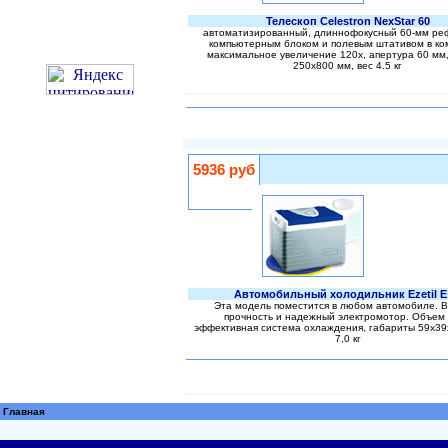
Телескоп Celestron NexStar 60
автоматизированный, длиннофокусный 60-мм реф
компьютерным блоком и полевым штативом в ко
максимальное увеличение 120х, апертура 60 мм
250x800 мм, вес 4.5 кг
5936 руб
Автомобильный холодильник Ezetil E
Эта модель поместится в любом автомобиле. 
прочность и надежный электромотор. Объем 
эффективная система охлаждения, габариты 59x39x
7,0 кг
Главная