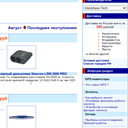
Производители
Доставка
Доставка по России всего за
300
Август
Последние поступления
рублей!
Архангельск
Астрахань
 руб
Владивосток
Екатеринбург
Иркутск
Якутск
…и многие другие
Условия доставки
Список городов РФ
Информ-раздел
зерный дальномер Newcon LRM 2000 PRO
ние 7х, измеряемое расстояние 20-2000 м, точность
GPS-навигаторы
угол поля зрения 8 градусов, 12.0x12.2x6.0 см, вес 420
г.
•
Что такое GPS ?
Эхолоты
 руб
•
Как выбрать эхолот
•
Основные принципы работы
эхолота
•
Устройство и основные
функции эхолота
Оптика
•
Приборы ночного видения.
Принцип работы