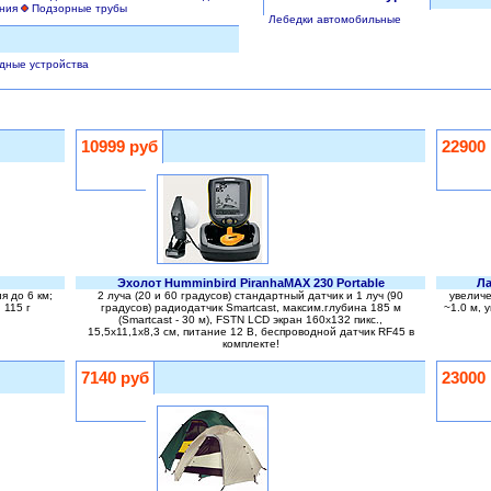
ния
Подзорные трубы
Лебедки автомобильные
дные устройства
10999 руб
22900
Эхолот Humminbird PiranhaMAX 230 Portable
Ла
я до 6 км;
2 луча (20 и 60 градусов) стандартный датчик и 1 луч (90
увеличе
 115 г
градусов) радиодатчик Smartcast, максим.глубина 185 м
~1.0 м, 
(Smartcast - 30 м), FSTN LCD экран 160х132 пикс.,
15,5x11,1x8,3 см, питание 12 В, беспроводной датчик RF45 в
комплекте!
7140 руб
23000