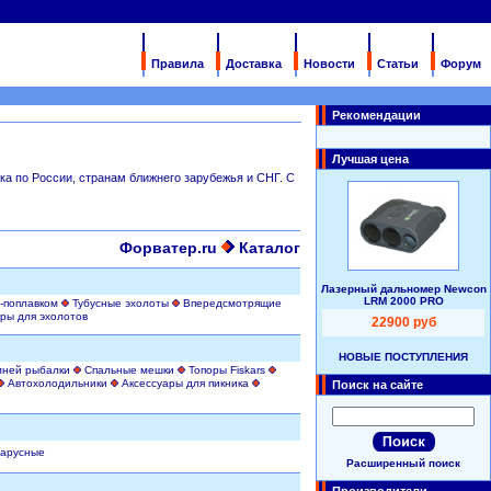
Правила
Доставка
Новости
Статьи
Форум
Рекомендации
Лучшая цена
ка по России, странам ближнего зарубежья и СНГ. С
Форватер.ru
Каталог
Лазерный дальномер Newcon
LRM 2000 PRO
-поплавком
Тубусные эхолоты
Впередсмотрящие
ры для эхолотов
22900 руб
НОВЫЕ ПОСТУПЛЕНИЯ
мней рыбалки
Спальные мешки
Топоры Fiskars
Автохолодильники
Аксессуары для пикника
Поиск на сайте
парусные
Расширенный поиск