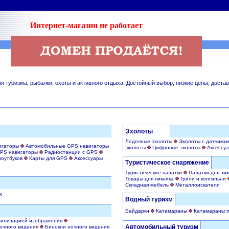
Интернет-магазин не работает
 туризма, рыбалки, охоты и активного отдыха. Достойный выбор, низкие цены, достав
Эхолоты
Лодочные эхолоты
Эхолоты с датчиком
игаторы
Автомобильные GPS навигаторы
эхолоты
Цифровые эхолоты
Аксессуа
PS навигаторы
Радиостанции с GPS
ноутбуков
Карты для GPS
Аксессуары
Туристическое снаряжение
Туристические палатки
Палатки для зи
Товары для пикника
Грили и коптильни
Складная мебель
Металлоискатели
X
Водный туризм
Байдарки
Катамараны
Катамараны 
билизацией изображения
Автомобильный туризм
очного видения
Бинокли ночного видения