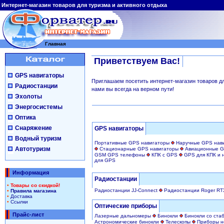
Интернет-магазин товаров для туризма и активного отдыха
Главная
Приветствуем Вас!
GPS навигаторы
Приглашаем посетить интернет-магазин товаров для
Радиостанции
нами вы всегда на верном пути!
Эхолоты
Энергосистемы
Оптика
Снаряжение
GPS навигаторы
Водный туризм
Портативные GPS навигаторы
Наручные GPS нав
Автотуризм
Стационарные GPS навигаторы
Авиационные G
GSM GPS телефоны
КПК с GPS
GPS для КПК и 
для GPS
Информация
Радиостанции
•
Товары со скидкой!
Радиостанции JJ-Connect
Радиостанции Roger RT
•
Правила магазина
•
Доставка
•
Ссылки
Оптические приборы
Прайс-лист
Лазерные дальномеры
Бинокли
Бинокли со ста
Астрономические бинокли
Телескопы
Приборы н