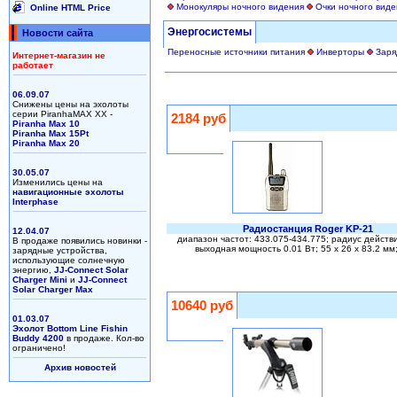
Монокуляры ночного видения
Очки ночного виде
Online HTML Price
Энергосистемы
Новости сайта
Переносные источники питания
Инверторы
Заря
Интернет-магазин не
работает
06.09.07
Снижены цены на эхолоты
серии PiranhaMAX XX -
2184 руб
Piranha Max 10
Piranha Max 15Pt
Piranha Max 20
30.05.07
Изменились цены на
навигационные эхолоты
Interphase
Радиостанция Roger KP-21
12.04.07
диапазон частот: 433.075-434.775; радиус действи
В продаже появились новинки -
выходная мощность 0.01 Вт; 55 х 26 х 83.2 мм;
зарядные устройства,
использующие солнечную
энергию,
JJ-Connect Solar
Charger Mini
и
JJ-Connect
Solar Charger Max
10640 руб
01.03.07
Эхолот Bottom Line Fishin
Buddy 4200
в продаже. Кол-во
ограничено!
Архив новостей