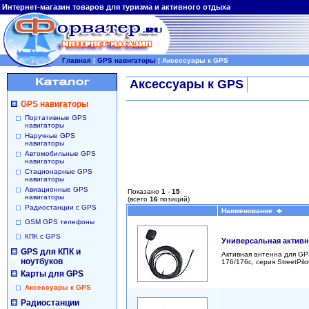
Интернет-магазин товаров для туризма и активного отдыха
Главная
¦
GPS навигаторы
¦
Аксессуары к GPS
Аксессуары к GPS
GPS навигаторы
Портативные GPS
навигаторы
Наручные GPS
навигаторы
Автомобильные GPS
навигаторы
Стационарные GPS
навигаторы
Авиационные GPS
Показано
1
-
15
навигаторы
(всего
16
позиций)
Радиостанции с GPS
Наименование
GSM GPS телефоны
КПК с GPS
Универсальная активн
GPS для КПК и
Активная антенна для G
ноутбуков
176/176c, серия StreetPil
Карты для GPS
Аксессуары к GPS
Радиостанции