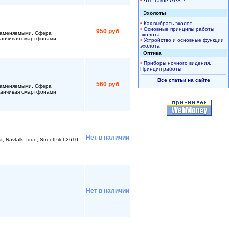
•
Что такое GPS ?
Эхолоты
•
Как выбрать эхолот
•
Основные принципы работы
950 руб
озаменяемыми. Сфера
эхолота
аканчивая смартфонами
•
Устройство и основные функции
эхолота
Оптика
•
Приборы ночного видения.
Принцип работы
Все статьи на сайте
560 руб
озаменяемыми. Сфера
аканчивая смартфонами
Нет в наличии
vtalk, Ique, StreetPilot 2610-
Нет в наличии