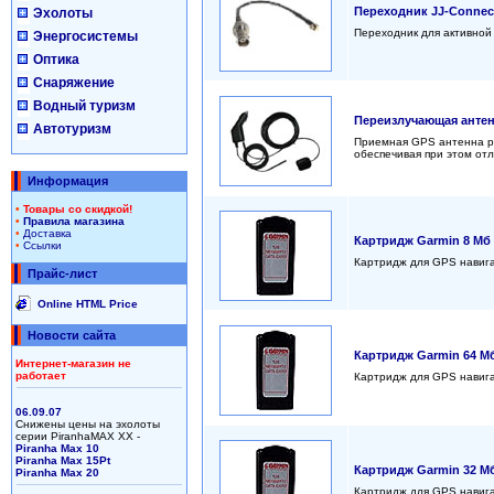
Переходник JJ-Conne
Эхолоты
Переходник для активно
Энергосистемы
Оптика
Снаряжение
Водный туризм
Переизлучающая анте
Автотуризм
Приемная GPS антенна ре
обеспечивая при этом от
Информация
•
Товары со скидкой!
•
Правила магазина
•
Доставка
Картридж Garmin 8 Мб
•
Ссылки
Картридж для GPS навига
Прайс-лист
Online HTML Price
Новости сайта
Картридж Garmin 64 М
Интернет-магазин не
работает
Картридж для GPS навига
06.09.07
Снижены цены на эхолоты
серии PiranhaMAX XX -
Piranha Max 10
Piranha Max 15Pt
Картридж Garmin 32 М
Piranha Max 20
Картридж для GPS навига