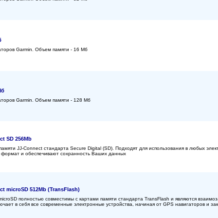
б
торов Garmin. Объем памяти - 16 Мб
Мб
торов Garmin. Объем памяти - 128 Мб
ct SD 256Mb
амяти JJ-Connect стандарта Secure Digital (SD). Подходят для использования в любых элек
формат и обеспечивают сохранность Ваших данных
ct microSD 512Mb (TransFlash)
microSD полностью совместимы с картами памяти стандарта TransFlash и являются взаим
лючает в себя все современные электронные устройства, начиная от GPS навигаторов и з