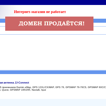
Интернет-магазин не работает
ая антенна JJ-Connect
PS приемников Garmin eMap, GPS 12XL/CX/MAP, GPS 76, GPSMAP 76-76CS, GPSMAP 60C/C
ot, Quest, GPSMAP 195/295, Navtalk, Ique