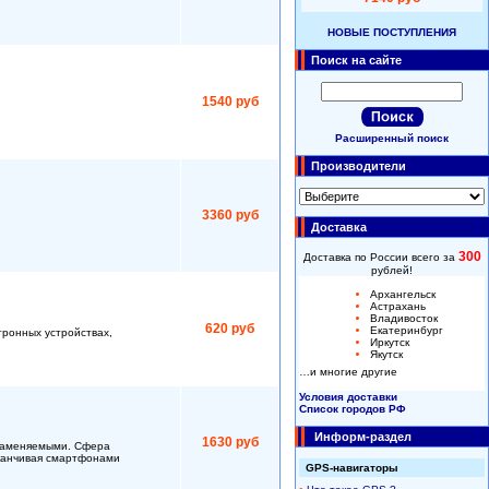
НОВЫЕ ПОСТУПЛЕНИЯ
Поиск на сайте
1540 руб
Расширенный поиск
Производители
3360 руб
Доставка
300
Доставка по России всего за
рублей!
Архангельск
Астрахань
Владивосток
620 руб
Екатеринбург
тронных устройствах,
Иркутск
Якутск
…и многие другие
Условия доставки
Список городов РФ
Информ-раздел
1630 руб
озаменяемыми. Сфера
аканчивая смартфонами
GPS-навигаторы