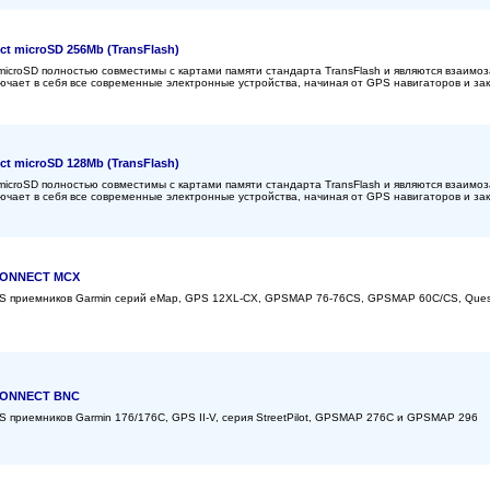
ct microSD 256Mb (TransFlash)
microSD полностью совместимы с картами памяти стандарта TransFlash и являются взаим
лючает в себя все современные электронные устройства, начиная от GPS навигаторов и з
ct microSD 128Mb (TransFlash)
microSD полностью совместимы с картами памяти стандарта TransFlash и являются взаим
лючает в себя все современные электронные устройства, начиная от GPS навигаторов и з
-CONNECT MCX
S приемников Garmin серий eMap, GPS 12XL-CX, GPSMAP 76-76CS, GPSMAP 60C/CS, Quest, Na
-CONNECT BNC
S приемников Garmin 176/176C, GPS II-V, серия StreetPilot, GPSMAP 276С и GPSMAP 296