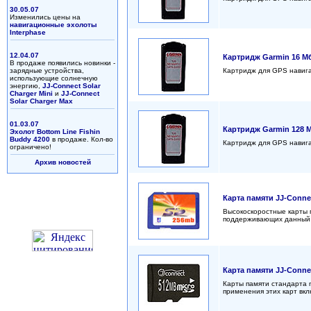
30.05.07
Изменились цены на
навигационные эхолоты
Interphase
12.04.07
Картридж Garmin 16 М
В продаже появились новинки -
зарядные устройства,
Картридж для GPS навига
использующие солнечную
энергию,
JJ-Connect Solar
Charger Mini
и
JJ-Connect
Solar Charger Max
01.03.07
Картридж Garmin 128 
Эхолот Bottom Line Fishin
Buddy 4200
в продаже. Кол-во
Картридж для GPS навига
ограничено!
Архив новостей
Карта памяти JJ-Conne
Высокоскоростные карты п
поддерживающих данный 
Карта памяти JJ-Conne
Карты памяти стандарта 
применения этих карт вк