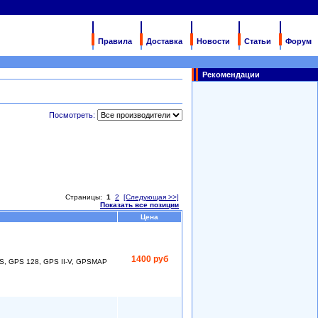
Правила
Доставка
Новости
Статьи
Форум
Рекомендации
Посмотреть:
Страницы:
1
2
[Следующая >>]
Показать все позиции
Цена
1400 руб
S, GPS 128, GPS II-V, GPSMAP