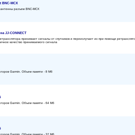
ct BNC-MCX
й антенны разъем BNC-MCX
нна JJ-CONNECT
транслятора принимает сигналы от спутников и переизлучает их при помощи ретранслят
личное качество принимаемого сигнала
торов Garmin. Объем памяти - 8 Мб
б
торов Garmin. Объем памяти - 64 Мб
б
торов Garmin. Объем памяти - 32 Мб