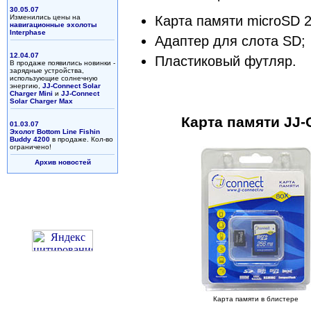
30.05.07
Изменились цены на
Карта памяти microSD 
навигационные эхолоты
Interphase
Адаптер для слота SD;
12.04.07
Пластиковый футляр.
В продаже появились новинки -
зарядные устройства,
использующие солнечную
энергию,
JJ-Connect Solar
Charger Mini
и
JJ-Connect
Solar Charger Max
Карта памяти JJ-
01.03.07
Эхолот Bottom Line Fishin
Buddy 4200
в продаже. Кол-во
ограничено!
Архив новостей
Карта памяти в блистере