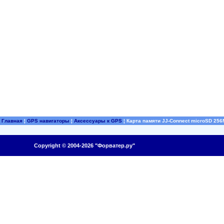
Главная
¦
GPS навигаторы
¦
Аксессуары к GPS
¦
Карта памяти JJ-Connect microSD 256M
Copyright © 2004-2026 "Форватер.ру"