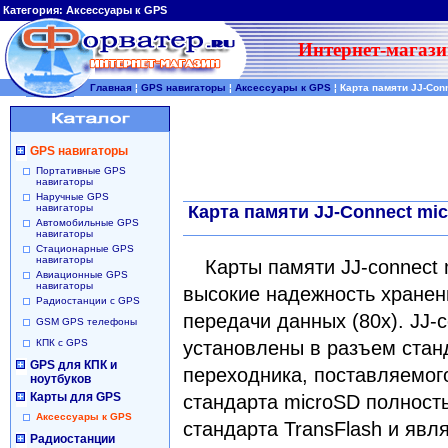
Категория:
Аксессуары к GPS
Интернет-магази
Главная
¦
GPS навигаторы
¦
Аксессуары к GPS
¦
Карта памяти JJ-Conn
GPS навигаторы
Портативные GPS
навигаторы
Наручные GPS
навигаторы
Карта памяти JJ-Connect mic
Автомобильные GPS
навигаторы
Стационарные GPS
навигаторы
Карты памяти JJ-connect 
Авиационные GPS
навигаторы
высокие надежность хранен
Радиостанции с GPS
передачи данных (80x). JJ-
GSM GPS телефоны
КПК с GPS
установлены в разъем стан
GPS для КПК и
переходника, поставляемого
ноутбуков
Карты для GPS
стандарта microSD полност
Аксессуары к GPS
стандарта TransFlash и яв
Радиостанции