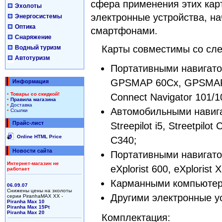
сфера применения этих кар
Эхолоты
электронные устройства, на
Энергосистемы
Оптика
смартфонами.
Снаряжение
Карты совместимы со сл
Водный туризм
Автотуризм
Портативными навигатор
GPSMAP 60Cx, GPSMAP
Информация
•
Товары со скидкой!
Connect Navigator 101/1
•
Правила магазина
•
Доставка
Автомобильными навигато
•
Ссылки
Прайс-лист
Streepilot i5, Streetpilot
Online HTML Price
C340;
Новости сайта
Портативными навигатора
Интернет-магазин не
eXplorist 600, eXplorist X
работает
Карманными компьютера
06.09.07
Снижены цены на эхолоты
Другими электронные у
серии PiranhaMAX XX -
Piranha Max 10
Piranha Max 15Pt
Piranha Max 20
Комплектация: