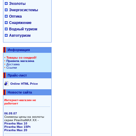
Эхолоты
Энергосистемы
Оптика
Снаряжение
Водный туризм
Автотуризм
Информация
•
Товары со скидкой!
•
Правила магазина
•
Доставка
•
Ссылки
Прайс-лист
Online HTML Price
Новости сайта
Интернет-магазин не
работает
06.09.07
Снижены цены на эхолоты
серии PiranhaMAX XX -
Piranha Max 10
Piranha Max 15Pt
Piranha Max 20