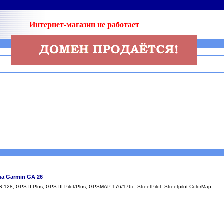
Интернет-магазин не работает
а Garmin GA 26
28, GPS II Plus, GPS III Pilot/Plus, GPSMAP 176/176c, StreetPilot, Streetpilot ColorMap.