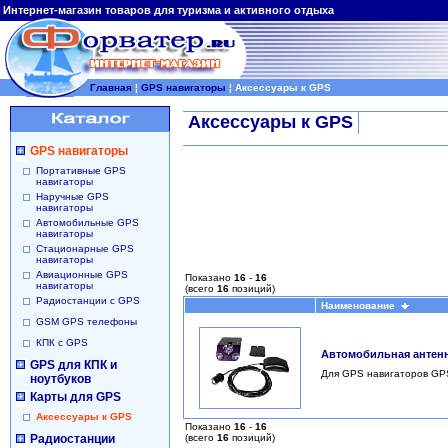
Интернет-магазин товаров для туризма и активного отдыха
Главная
¦
GPS навигаторы
¦
Аксессуары к GPS
Аксессуары к GPS
GPS навигаторы
Портативные GPS
навигаторы
Наручные GPS
навигаторы
Автомобильные GPS
навигаторы
Стационарные GPS
навигаторы
Авиационные GPS
Показано
16
-
16
навигаторы
(всего
16
позиций)
Радиостанции с GPS
Наименование
GSM GPS телефоны
КПК с GPS
Автомобильная антенн
GPS для КПК и
Для GPS навигаторов GPS 1
ноутбуков
Карты для GPS
Аксессуары к GPS
Показано
16
-
16
Радиостанции
(всего
16
позиций)