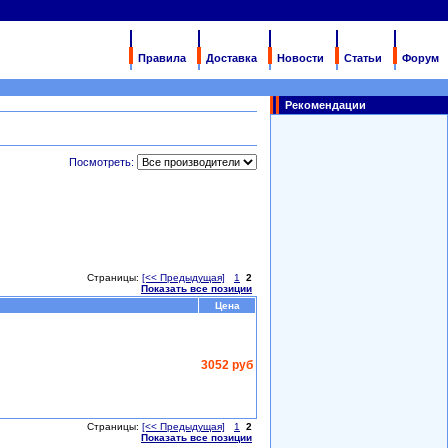
Правила
Доставка
Новости
Статьи
Форум
Рекомендации
Посмотреть:
Страницы:
[<< Предыдущая]
1
2
Показать все позиции
Цена
3052 руб
Страницы:
[<< Предыдущая]
1
2
Показать все позиции