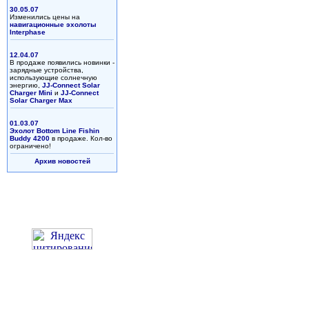
30.05.07
Изменились цены на
навигационные эхолоты
Interphase
12.04.07
В продаже появились новинки -
зарядные устройства,
использующие солнечную
энергию,
JJ-Connect Solar
Charger Mini
и
JJ-Connect
Solar Charger Max
01.03.07
Эхолот Bottom Line Fishin
Buddy 4200
в продаже. Кол-во
ограничено!
Архив новостей