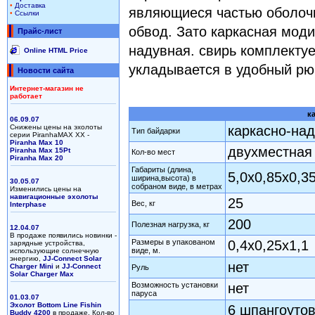
•
Доставка
являющиеся частью оболоч
•
Ссылки
обвод. Зато каркасная моди
Прайс-лист
надувная. свирь комплекту
Online HTML Price
укладывается в удобный рюк
Новости сайта
Интернет-магазин не
работает
к
06.09.07
Снижены цены на эхолоты
каркасно-на
Тип байдарки
серии PiranhaMAX XX -
Piranha Max 10
двухместная
Piranha Max 15Pt
Кол-во мест
Piranha Max 20
Габариты (длина,
5,0х0,85х0,3
ширина,высота) в
30.05.07
собраном виде, в метрах
Изменились цены на
навигационные эхолоты
25
Вес, кг
Interphase
200
Полезная нагрузка, кг
12.04.07
В продаже появились новинки -
Размеры в упакованом
0,4х0,25х1,1
зарядные устройства,
виде, м.
использующие солнечную
энергию,
JJ-Connect Solar
нет
Charger Mini
и
JJ-Connect
Руль
Solar Charger Max
Возможность установки
нет
паруса
01.03.07
Эхолот Bottom Line Fishin
6 шпангоутов
Buddy 4200
в продаже. Кол-во