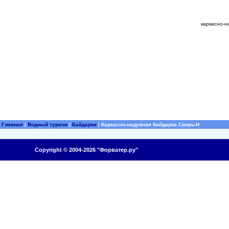
каркасно-н
Главная
¦
Водный туризм
¦
Байдарки
¦
Каркасно-надувная байдарка Свирь-Н
Copyright © 2004-2026 "Форватер.ру"