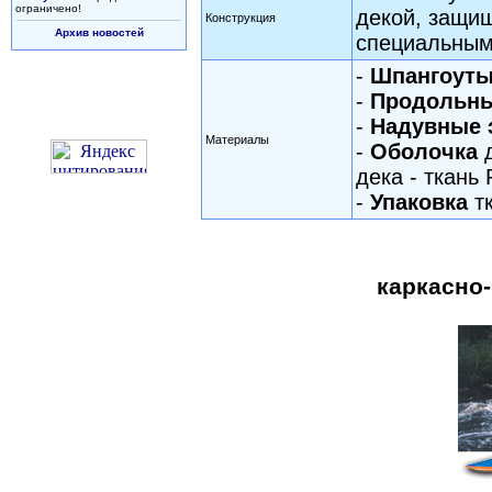
ограничено!
декой, защищ
Конструкция
Архив новостей
специальным
-
Шпангоут
-
Продольны
-
Надувные 
Материалы
-
Оболочка
д
дека - ткань 
-
Упаковка
тк
каркасно