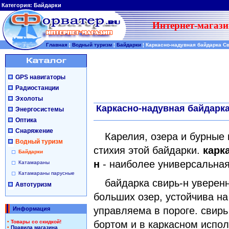
Категория:
Байдарки
Интернет-магази
Главная
¦
Водный туризм
¦
Байдарки
¦
Каркасно-надувная байдарка С
GPS навигаторы
Радиостанции
Эхолоты
Каркасно-надувная байдарк
Энергосистемы
Оптика
Снаряжение
Карелия, озера и бурные 
Водный туризм
стихия этой байдарки.
карк
Байдарки
н
- наиболее универсальная и
Катамараны
Катамараны парусные
байдарка свирь-н уверенн
Автотуризм
больших озер, устойчива на
управляема в пороге. свирь
Информация
•
Товары со скидкой!
бортом и в каркасном испо
•
Правила магазина