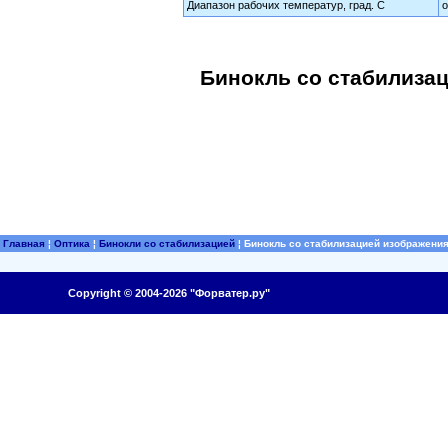
Диапазон рабочих температур, град. С
о
Бинокль со стабилизац
Главная
¦
Оптика
¦
Бинокли со стабилизацией
¦
Бинокль со стабилизацией изображения
Copyright © 2004-2026 "Форватер.ру"