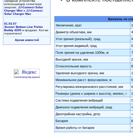
зарядные устройства,
использующие солнечную
энергию,
JJ-Connect Solar
Charger Mini
и
JJ-Connect
Solar Charger Max
Бинокль со ст
01.03.07
Увеличение, крат
1
Эхолот Bottom Line Fishin
Buddy 4200
в продаже. Кол-во
Диаметр объектива, мм
4
ограничено!
Угол зрения (реальный), град.
4
Архив новостей
Угол зрения видимый, град.
5
Поле зрения на удалении 1000м, м
7
Выходной зрачок, мм
2
Относительная яркость
8
Удаление выходного зрачка, мм
1
Минимальное расст. фокусировки, м
5
Регулировка межзрачкового расстояния, мм
6
Размеры (длина х ширина х высота), мм/вес, г
1
Система подавления вибраций
О
Диапазон подавления вибраций, град
+
Диоптрийная настройка, дптр.
+
Батарея
6
Время работы от батареи
п