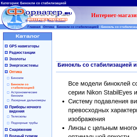
Категория:
Бинокли со стабилизацией
Интернет-магази
Главная
¦
Оптика
¦
Бинокли со стабилизацией
¦
Бинокль со стабилиза
GPS навигаторы
Радиостанции
Эхолоты
Бинокль со стабилизацией и
Энергосистемы
Оптика
Бинокли
Все модели биноклей с
Бинокли со
стабилизацией
серии Nikon StabilEyes 
Астрономические
бинокли
Систему подавления ви
Лазерные дальномеры
Приборы ночного
превосходных характер
видения
Телескопы
изображения
Подзорные трубы
Линзы с цельным мног
Снаряжение
оптимальной яркости
Водный туризм