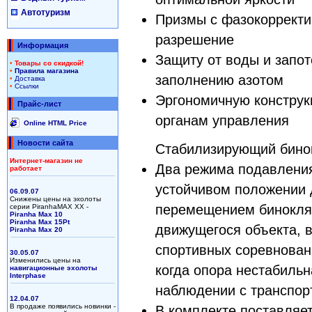
Автотуризм
Призмы с фазокоррект
разрешение
Информация
Защиту от воды и запо
•
Товары со скидкой!
•
Правила магазина
заполнению азотом
•
Доставка
•
Ссылки
Эргономичную конструкц
Прайс-лист
органам управления
Online HTML Price
Новости сайта
Стабилизирующий бинок
Интернет-магазин не
Два режима подавления
работает
устойчивом положении 
06.09.07
Снижены цены на эхолоты
перемещением бинокля
серии PiranhaMAX XX -
Piranha Max 10
Piranha Max 15Pt
движущегося объекта, 
Piranha Max 20
спортивных соревнован
30.05.07
Изменились цены на
когда опора нестабильн
навигационные эхолоты
Interphase
наблюдении с транспор
12.04.07
В продаже появились новинки -
В комплекте поставляе