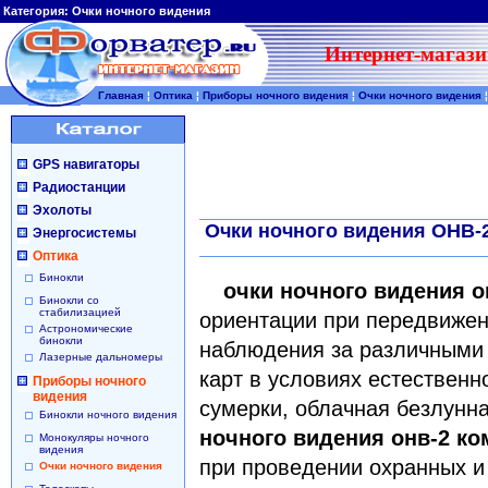
Категория:
Очки ночного видения
Интернет-магази
Главная
¦
Оптика
¦
Приборы ночного видения
¦
Очки ночного видения
¦
GPS навигаторы
Радиостанции
Эхолоты
Очки ночного видения ОНВ-
Энергосистемы
Оптика
Бинокли
очки ночного видения о
Бинокли со
стабилизацией
ориентации при передвижен
Астрономические
бинокли
наблюдения за различными 
Лазерные дальномеры
карт в условиях естественн
Приборы ночного
видения
сумерки, облачная безлунна
Бинокли ночного видения
ночного видения онв-2 ко
Монокуляры ночного
видения
при проведении охранных и 
Очки ночного видения