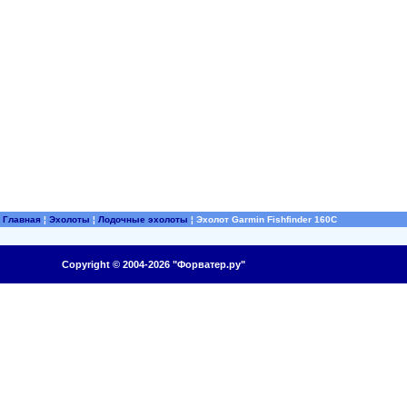
Главная
¦
Эхолоты
¦
Лодочные эхолоты
¦
Эхолот Garmin Fishfinder 160C
Copyright © 2004-2026 "Форватер.ру"