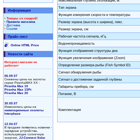
Максимальная глубина эхолокации, м.
Тип экрана
Информация
Функция измерения скорости и температуры
•
Товары со скидкой!
•
Правила магазина
Размер экрана (высота х ширина), пикс.
•
Доставка
•
Ссылки
Размер экрана, см
Рабочая частота сигнала, кГц
Прайс-лист
Водонепроницаемость
Online HTML Price
Функция отображения структуры дна
Новости сайта
Функция увеличения изображения (Zoom)
Интернет-магазин не
Определение размера рыбы (Fish Symbol ID)
работает
Сигнал обнаружения рыбы
06.09.07
Снижены цены на эхолоты
Сигнал о достижении заданной глубины
серии PiranhaMAX XX -
Piranha Max 10
Габариты прибора, см
Piranha Max 15Pt
Piranha Max 20
Питание, В
30.05.07
Изменились цены на
Комплектация
навигационные эхолоты
Interphase
12.04.07
В продаже появились новинки -
зарядные устройства,
использующие солнечную
энергию,
JJ-Connect Solar