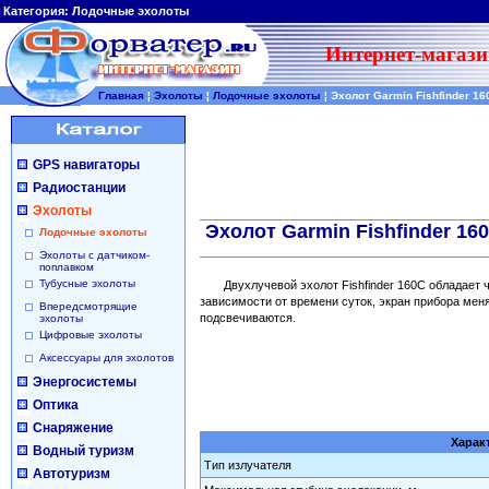
Категория:
Лодочные эхолоты
Интернет-магази
Главная
¦
Эхолоты
¦
Лодочные эхолоты
¦
Эхолот Garmin Fishfinder 16
GPS навигаторы
Радиостанции
Эхолоты
Эхолот Garmin Fishfinder 16
Лодочные эхолоты
Эхолоты с датчиком-
поплавком
Тубусные эхолоты
Двухлучевой эхолот Fishfinder 160C обладает 
зависимости от времени суток, экран прибора меня
Впередсмотрящие
подсвечиваются.
эхолоты
Цифровые эхолоты
Аксессуары для эхолотов
Энергосистемы
Оптика
Снаряжение
Характ
Водный туризм
Тип излучателя
Автотуризм