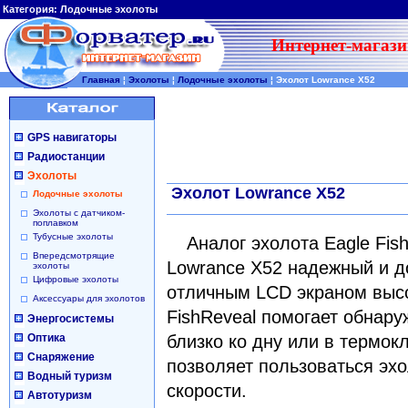
Категория:
Лодочные эхолоты
Интернет-магази
Главная
¦
Эхолоты
¦
Лодочные эхолоты
¦
Эхолот Lowrance X52
GPS навигаторы
Радиостанции
Эхолоты
Эхолот Lowrance X52
Лодочные эхолоты
Эхолоты с датчиком-
поплавком
Тубусные эхолоты
Аналог эхолота Eagle Fish
Впередсмотрящие
Lowrance X52 надежный и д
эхолоты
Цифровые эхолоты
отличным LCD экраном высо
Аксессуары для эхолотов
FishReveal помогает обнару
Энергосистемы
Оптика
близко ко дну или в термокл
Снаряжение
позволяет пользоваться эх
Водный туризм
скорости.
Автотуризм