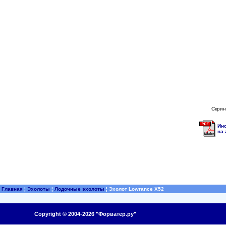
Скрин
Инс
на 
Главная
¦
Эхолоты
¦
Лодочные эхолоты
¦
Эхолот Lowrance X52
Copyright © 2004-2026 "Форватер.ру"