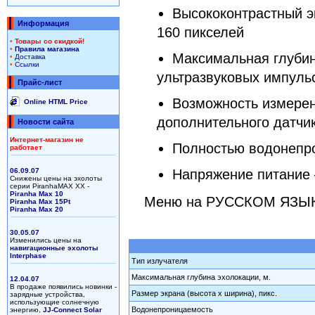
Высококонтрастный э
Информация
160 пикселей
•
Товары со скидкой!
•
Правила магазина
Максимальная глубин
•
Доставка
•
Ссылки
ультразвуковых импуль
Прайс-лист
Возможность измерен
Online HTML Price
дополнительного датчик
Новости сайта
Интернет-магазин не
Полностью водонепр
работает
06.09.07
Напряжение питание 
Снижены цены на эхолоты
серии PiranhaMAX XX -
Piranha Max 10
Меню на РУССКОМ ЯЗЫ
Piranha Max 15Pt
Piranha Max 20
30.05.07
Изменились цены на
навигационные эхолоты
Interphase
Тип излучателя
Максимальная глубина эхолокации, м.
12.04.07
В продаже появились новинки -
Размер экрана (высота х ширина), пикс.
зарядные устройства,
использующие солнечную
Водонепроницаемость
энергию,
JJ-Connect Solar