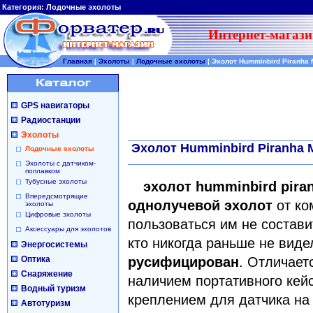
Категория:
Лодочные эхолоты
Интернет-магази
Главная
¦
Эхолоты
¦
Лодочные эхолоты
¦
Эхолот Humminbird Piranha 
GPS навигаторы
Радиостанции
Эхолоты
Эхолот Humminbird Piranha M
Лодочные эхолоты
Эхолоты с датчиком-
поплавком
Тубусные эхолоты
эхолот humminbird pira
Впередсмотрящие
однолучевой эхолот
от ко
эхолоты
Цифровые эхолоты
пользоваться им не состави
Аксессуары для эхолотов
кто никогда раньше не видел
Энергосистемы
Оптика
русифицирован
. Отличает
Снаряжение
наличием портативного кейс
Водный туризм
креплением для датчика на 
Автотуризм