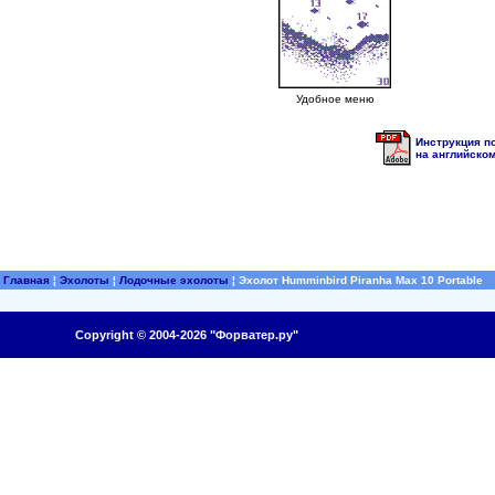
Удобное меню
Инструкция по
на английско
Главная
¦
Эхолоты
¦
Лодочные эхолоты
¦
Эхолот Humminbird Piranha Max 10 Portable
Copyright © 2004-2026 "Форватер.ру"