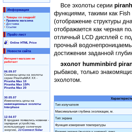
Все эхолоты серии
piran
Информация
функциями, такими как Fish 
•
Товары со скидкой!
(отображение структуры дна
•
Правила магазина
•
Доставка
•
Ссылки
отображается как черная по
Прайс-лист
отличный LCD дисплей с по
Online HTML Price
прочный водонепроницаемый
Новости сайта
достижении заданной глуби
Интернет-магазин не
работает
эхолот humminbird piran
рыбаков, только знакомящи
06.09.07
Снижены цены на эхолоты
серии PiranhaMAX XX -
эхолотом.
Piranha Max 10
Piranha Max 15Pt
Piranha Max 20
30.05.07
Характеристи
Изменились цены на
навигационные эхолоты
Тип излучателя
Interphase
Максимальная глубина эхолокации, м.
12.04.07
Тип экрана
В продаже появились новинки -
зарядные устройства,
Функция измерения температуры
использующие солнечную
энергию,
JJ-Connect Solar
Размер экрана (высота х ширина), пикс.