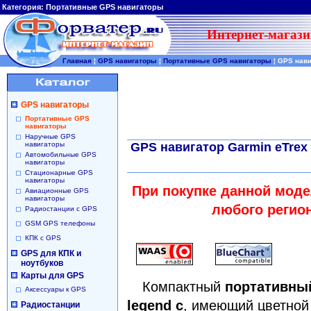
Категория:
Портативные GPS навигаторы
Интернет-магази
Главная
¦
GPS навигаторы
¦
Портативные GPS навигаторы
¦
GPS нави
GPS навигаторы
Портативные GPS
навигаторы
Наручные GPS
навигаторы
GPS навигатор Garmin eTrex
Автомобильные GPS
навигаторы
Стационарные GPS
навигаторы
При покупке данной моде
Авиационные GPS
навигаторы
любого регио
Радиостанции с GPS
GSM GPS телефоны
КПК с GPS
GPS для КПК и
ноутбуков
Карты для GPS
Компактный
портативный
Аксессуары к GPS
legend c
, имеющий цветной
Радиостанции