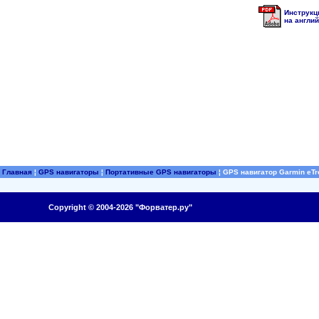
Инструкци
на англий
Главная
¦
GPS навигаторы
¦
Портативные GPS навигаторы
¦
GPS навигатор Garmin eTr
Copyright © 2004-2026 "Форватер.ру"