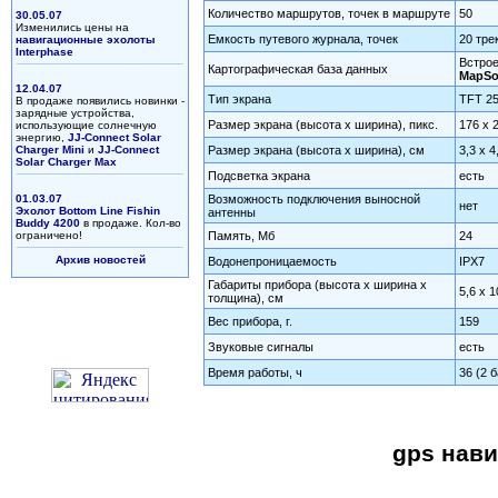
Количество маршрутов, точек в маршруте
50
30.05.07
Изменились цены на
Емкость путевого журнала, точек
20 тре
навигационные эхолоты
Interphase
Встрое
Картографическая база данных
MapSo
12.04.07
Тип экрана
TFT 25
В продаже появились новинки -
зарядные устройства,
Размер экрана (высота х ширина), пикc.
176 х 
использующие солнечную
энергию,
JJ-Connect Solar
Charger Mini
и
JJ-Connect
Размер экрана (высота х ширина), см
3,3 х 4
Solar Charger Max
Подсветка экрана
есть
01.03.07
Возможность подключения выносной
нет
Эхолот Bottom Line Fishin
антенны
Buddy 4200
в продаже. Кол-во
ограничено!
Память, Мб
24
Архив новостей
Водонепроницаемость
IPX7
Габариты прибора (высота х ширина х
5,6 х 1
толщина), см
Вес прибора, г.
159
Звуковые сигналы
есть
Время работы, ч
36 (2 
gps нави