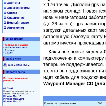
Эхолоты
x 176 точек. Дисплей gps на
Энергосистемы
на ярком солнце. Новая тех
Оптика
новым навигаторам работат
Снаряжение
Водный туризм
(до 36 часов). gps навигато
Автотуризм
загрузки детальных карт мес
встроенную базовую карту 
Информация
автоматически прокладыват
•
Товары со скидкой!
•
Правила магазина
•
Доставка
Как и все новые модели
•
Ссылки
подключения к компьютеру
Прайс-лист
теперь не поддерживается. 
Online HTML Price
то, что он поддерживает пи
Новости сайта
идет кабель для подключени
Интернет-магазин не
работает
Waypoint Manager CD (для
06.09.07
Снижены цены на эхолоты
серии PiranhaMAX XX -
Piranha Max 10
Piranha Max 15Pt
Piranha Max 20
Количество путевых точек
500