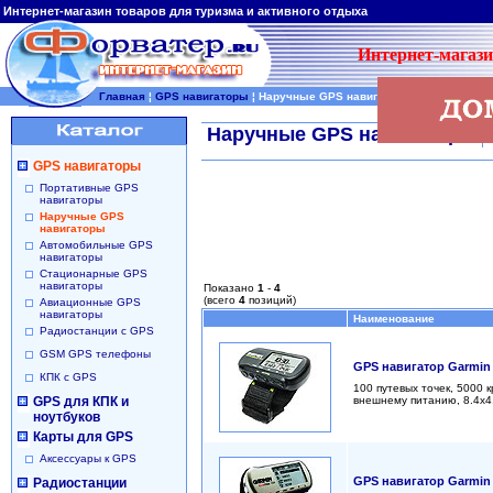
Интернет-магазин товаров для туризма и активного отдыха
Интернет-магази
Главная
¦
GPS навигаторы
¦
Наручные GPS навигаторы
Наручные GPS навигаторы
GPS навигаторы
Портативные GPS
навигаторы
Наручные GPS
навигаторы
Автомобильные GPS
навигаторы
Стационарные GPS
навигаторы
Показано
1
-
4
(всего
4
позиций)
Авиационные GPS
навигаторы
Наименование
Радиостанции с GPS
GSM GPS телефоны
GPS навигатор Garmin 
КПК с GPS
100 путевых точек, 5000 
GPS для КПК и
внешнему питанию, 8.4x4.
ноутбуков
Карты для GPS
Аксессуары к GPS
GPS навигатор Garmin 
Радиостанции