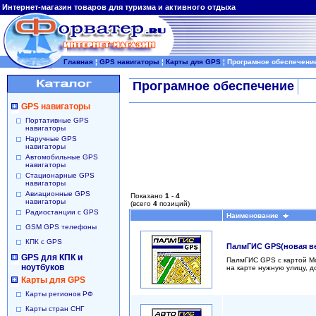
Интернет-магазин товаров для туризма и активного отдыха
Главная
¦
GPS навигаторы
¦
Карты для GPS
¦
Програмное обеспечени
Програмное обеспечение
GPS навигаторы
Портативные GPS
навигаторы
Наручные GPS
навигаторы
Автомобильные GPS
навигаторы
Стационарные GPS
навигаторы
Авиационные GPS
Показано
1
-
4
навигаторы
(всего
4
позиций)
Радиостанции с GPS
Наименование
GSM GPS телефоны
КПК с GPS
ПалмГИС GPS(новая в
GPS для КПК и
ПалмГИС GPS с картой Мо
ноутбуков
на карте нужную улицу, д
Карты для GPS
Карты регионов РФ
Карты стран СНГ