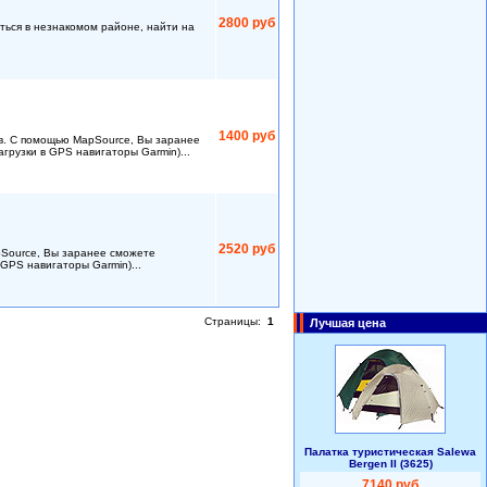
2800 руб
ться в незнакомом районе, найти на
1400 руб
ов. С помощью MapSource, Вы заранее
грузки в GPS навигаторы Garmin)...
2520 руб
pSource, Вы заранее сможете
GPS навигаторы Garmin)...
Страницы:
1
Лучшая цена
Палатка туристическая Salewa
Bergen II (3625)
7140 руб