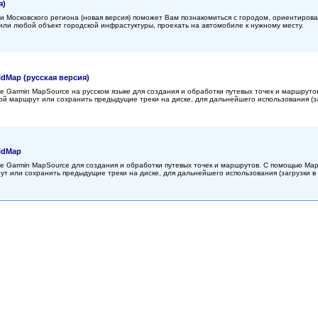
я)
и Московского региона (новая версия) поможет Вам познакомиться с городом, ориентирова
или любой объект городской инфрастуктуры, проехать на автомобиле к нужному месту.
dMap (русская версия)
 Garmin MapSource на русском языке для создания и обработки путевых точек и маршрут
й маршрут или сохранить предыдущие треки на диске, для дальнейшего использования (за
ldMap
 Garmin MapSource для создания и обработки путевых точек и маршрутов. С помощью Ma
т или сохранить предыдущие треки на диске, для дальнейшего использования (загрузки в 