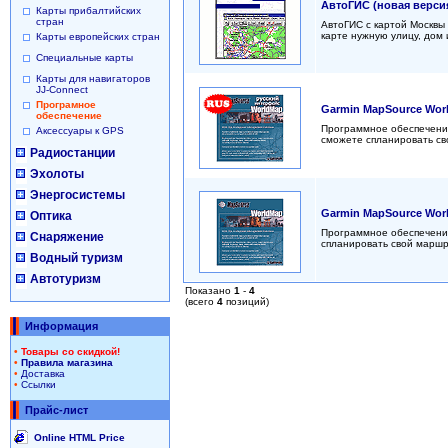
АвтоГИС (новая верси
Карты прибалтийских
стран
АвтоГИС с картой Москвы 
карте нужную улицу, дом 
Карты европейских стран
Специальные карты
Карты для навигаторов
JJ-Connect
Програмное
Garmin MapSource Worl
обеспечение
Программное обеспечение
Аксессуары к GPS
сможете спланировать сво
Радиостанции
Эхолоты
Энергосистемы
Garmin MapSource Wor
Оптика
Программное обеспечение
Снаряжение
спланировать свой маршру
Водный туризм
Автотуризм
Показано
1
-
4
(всего
4
позиций)
Информация
•
Товары со скидкой!
•
Правила магазина
•
Доставка
•
Ссылки
Прайс-лист
Online HTML Price