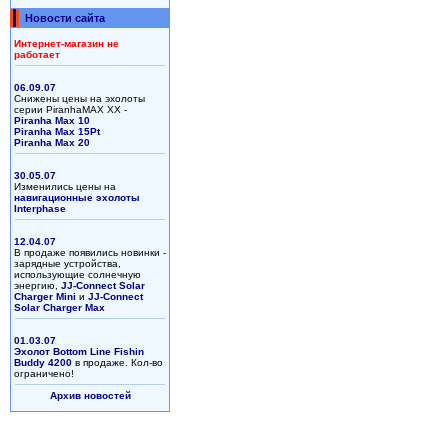
Новости сайта
Интернет-магазин не
работает
06.09.07
Снижены цены на эхолоты
серии PiranhaMAX XX -
Piranha Max 10
Piranha Max 15Pt
Piranha Max 20
30.05.07
Изменились цены на
навигационные эхолоты
Interphase
12.04.07
В продаже появились новинки -
зарядные устройства,
использующие солнечную
энергию,
JJ-Connect Solar
Charger Mini
и
JJ-Connect
Solar Charger Max
01.03.07
Эхолот Bottom Line Fishin
Buddy 4200
в продаже. Кол-во
ограничено!
Архив новостей